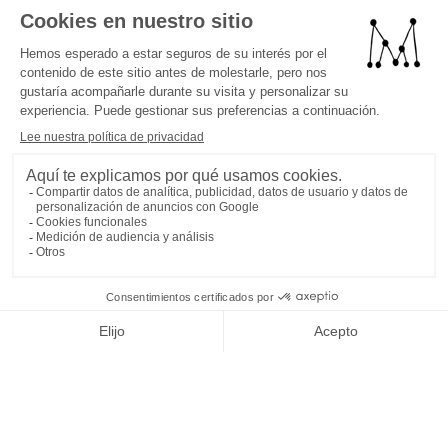
que buscan tranquilidad, playas vírgenes y un rico tapiz
cultural. A diferencia de la vibrante vida nocturna de Ibiza,
Menorca atrae con un ritmo más lento, perfecto para
relajarse y explorar.
Esta guía desvela los destinos imprescindibles de Menorca
para vivir una aventura balear inolvidable.
Desvelando la Capital
del Encanto: Mahón
Lo ideal es que su aventura menorquina comience en
Mahón, la capital de la isla. Mahón cuenta con un
pintoresco puerto, legado de su estratégica ubicación a lo
largo de la historia. Dé un paseo por el paseo marítimo,
admirando las coloridas fachadas de los edificios del siglo
XVIII y la impresionante variedad de yates que se mecen en