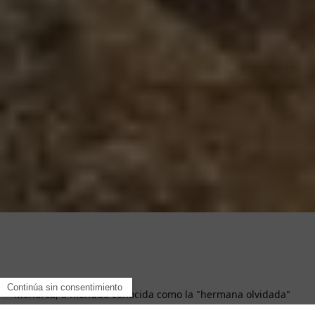
Menorca, a menudo conocida como la "hermana olvidada"
de Ibiza, ofrece una escapada cautivadora para los viajeros